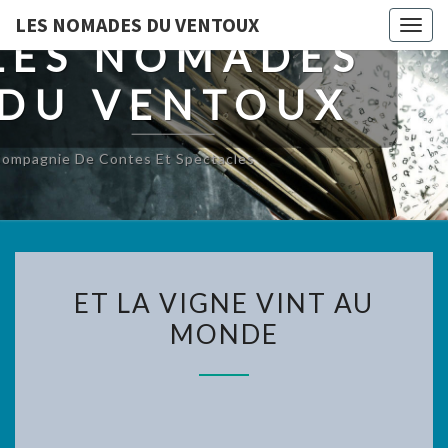
LES NOMADES DU VENTOUX
Toggl
LES NOMADES
DU VENTOUX
ompagnie De Contes Et Spectacles
ET
ET LA VIGNE VINT AU
LA
MONDE
VIGNE
VINT
AU
MONDE