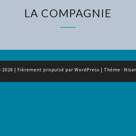
LA
LA COMPAGNIE
COMPAGNIE
 2026
|
Fièrement propulsé par
WordPress
|
Thème :
Nisa