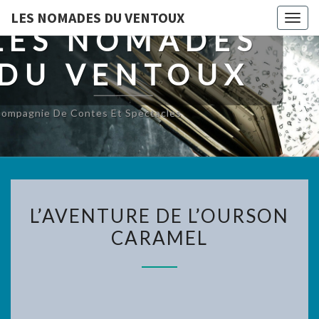
LES NOMADES DU VENTOUX
Toggl
LES NOMADES
DU VENTOUX
ompagnie De Contes Et Spectacles
L’AVENTURE
L’AVENTURE DE L’OURSON
DE
CARAMEL
L’OURSON
CARAMEL