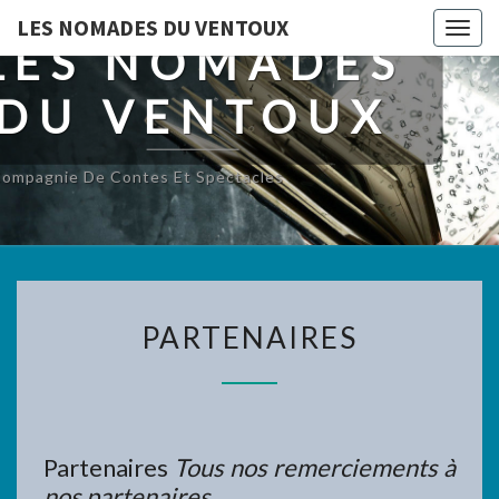
LES NOMADES DU VENTOUX
Togg
LES NOMADES
navig
DU VENTOUX
ompagnie De Contes Et Spectacles
PARTENAIRES
PARTENAIRES
Partenaires
Tous nos remerciements à
nos partenaires