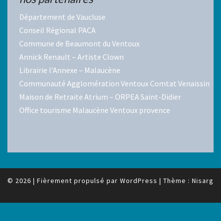
Département de Vaucluse
Conseil Régional PACA
Commune de Beaumont du Ventoux
Annick Renault – Artiste Clown
Librairie l’Annexe – Malaucène
Communauté Agglomération Ventoux Comtat Venaissin
Maison de Retraite Atrium – ORPEA Saint-Didier
Office tourisme Malaucène Ventoux provence
© 2026
|
Fièrement propulsé par
WordPress
|
Thème :
Nisarg