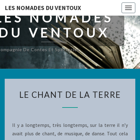
LES NOMADES DU VENTOUX
Togg
LES NOMADES
navig
DU VENTOUX
ompagnie De Contes Et Spectacles
LE
LE CHANT DE LA TERRE
CHANT
DE
LA
TERRE
Il y a longtemps, très longtemps, sur la terre il n’y
avait plus de chant, de musique, de danse. Tout cela