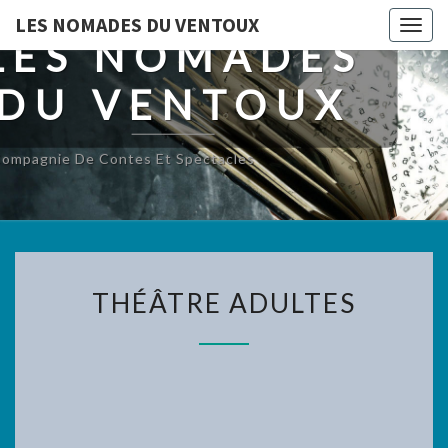
LES NOMADES DU VENTOUX
Toggl
LES NOMADES
DU VENTOUX
ompagnie De Contes Et Spectacles
THÉÂTRE
THÉÂTRE ADULTES
ADULTES